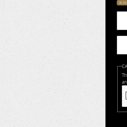
SE C
Ong
pri
C
Th
an