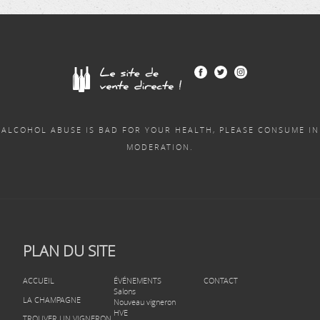
ALCOHOL ABUSE IS BAD FOR YOUR HEALTH, PLEASE CONSUME IN
MODERATION.
PLAN DU SITE
ACCUEIL
ÉVÉNEMENTS
CONTACT
Salons
LA CHAMPAGNE
Nouveau vigneron
HVE
TROUVER UN VIGNERON